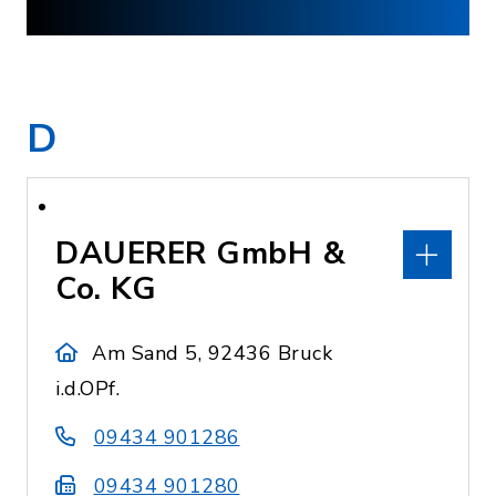
D
DAUERER GmbH &
Co. KG
Am Sand 5, 92436 Bruck
i.d.OPf.
09434 901286
09434 901280