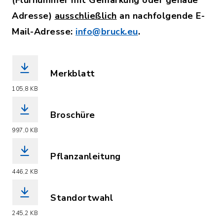
(Flurnummer mit Gemarkung oder genaue
Adresse)
ausschließlich
an nachfolgende E-
Mail-Adresse:
info@bruck.eu
.
Merkblatt
(Dateiname: 2_Merkblatt_Streuobstpa
105,8 KB
Broschüre
(Dateiname: 3_Broschuere_Streuobstp
997,0 KB
Pflanzanleitung
(Dateiname: 4_Pflanzanleitung_Streu
446,2 KB
Standortwahl
(Dateiname: 5_Standortwahl_Streuobs
245,2 KB