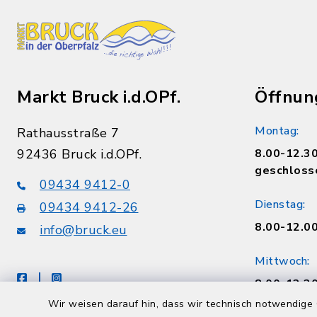
Markt Bruck i.d.OPf.
Öffnun
Montag:
Rathausstraße 7
92436 Bruck i.d.OPf.
8.00-12.30
geschloss
09434 9412-0
Dienstag:
09434 9412-26
8.00-12.00
info@bruck.eu
Mittwoch:
facebook
instagram
8.00-12.30
geschloss
Wir weisen darauf hin, dass wir technisch notwendige 