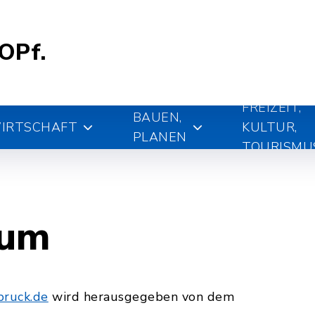
.OPf.
FREIZEIT,
BAUEN,
IRTSCHAFT
KULTUR,
PLANEN
TOURISMU
sum
ruck.de
wird herausgegeben von dem