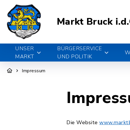
Markt Bruck i.d
UNSER
BÜRGERSERVICE
W
MARKT
UND POLITIK
Impressum
Impres
Die Website
www.marktb