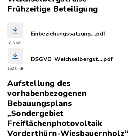
Frühzeitige Beteiligung
Einbeziehungssatzung....pdf
(Dateiname: Einbeziehungssatzung_-_W
8,6 MB
DSGVO_Weichselbergst....pdf
(Dateiname: DSGVO_Weichselbergstr.p
152,5 KB
Aufstellung des
vorhabenbezogenen
Bebauungsplans
„Sondergebiet
Freiflächenphotovoltaik
Vorderthürn-Wiesbauernholz“