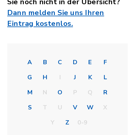
Sie noch nicht in der Übersicht?
Dann melden Sie uns Ihren
Eintrag kostenlos.
A
B
C
D
E
F
G
H
I
J
K
L
M
N
O
P
Q
R
S
T
U
V
W
X
Y
Z
0-9