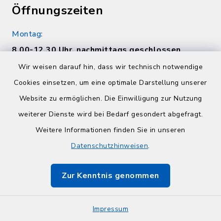
Öffnungszeiten
Montag:
8.00-12.30 Uhr, nachmittags geschlossen
Wir weisen darauf hin, dass wir technisch notwendige
Dienstag:
Cookies einsetzen, um eine optimale Darstellung unserer
8.00-12.00 Uhr, 14.00-17.00 Uhr
Website zu ermöglichen. Die Einwilligung zur Nutzung
Mittwoch:
weiterer Dienste wird bei Bedarf gesondert abgefragt.
8.00-12.30 Uhr, nachmittags geschlossen
Weitere Informationen finden Sie in unseren
Datenschutzhinweisen
.
Donnerstag:
8.00-12.00 Uhr, 14.00-17.30 Uhr
Zur Kenntnis genommen
Freitag:
8.00-12.30 Uhr
Impressum