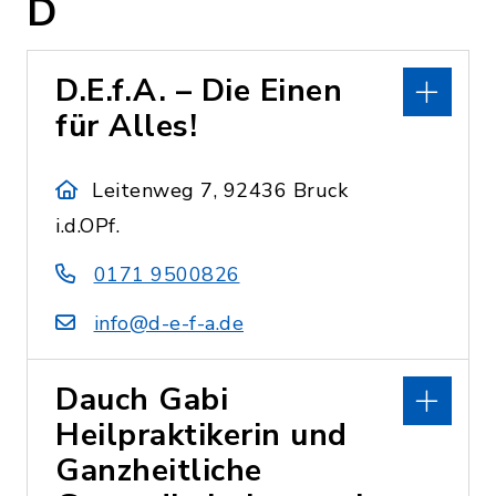
D
D.E.f.A. – Die Einen
für Alles!
Leitenweg 7, 92436 Bruck
i.d.OPf.
0171 9500826
info@d-e-f-a.de
Dauch Gabi
Heilpraktikerin und
Ganzheitliche