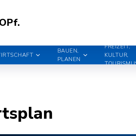
.OPf.
FREIZEIT,
BAUEN,
IRTSCHAFT
KULTUR,
PLANEN
TOURISMU
rtsplan