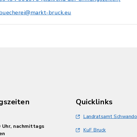
buecherei@markt-bruck.eu
gszeiten
Quicklinks
Landratsamt Schwando
 Uhr, nachmittags
KuF Bruck
en