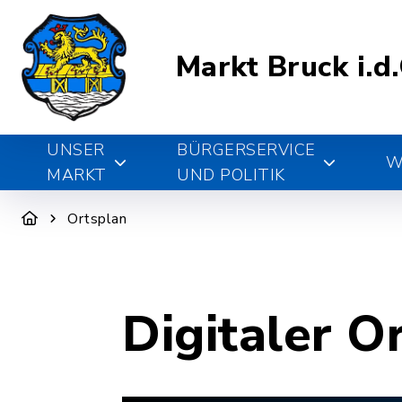
Markt Bruck i.d
UNSER
BÜRGERSERVICE
W
MARKT
UND POLITIK
Ortsplan
Digitaler O