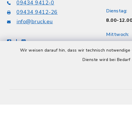
09434 9412-0
Dienstag:
09434 9412-26
8.00-12.00
info@bruck.eu
Mittwoch:
facebook
instagram
8.00-12.30
Wir weisen darauf hin, dass wir technisch notwendige 
geschloss
Dienste wird bei Bedarf
Donnerstag
8.00-12.00
Freitag:
8.00-12.30