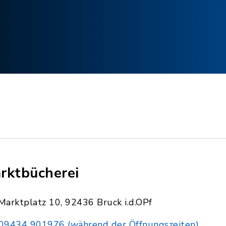
rktbücherei
Marktplatz 10, 92436 Bruck i.d.OPf
09434 901976 (während der Öffnungszeiten)