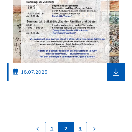
herunterl
18.07.2025
1
2
3