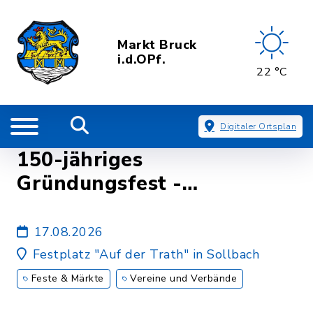
Markt Bruck
i.d.OPf.
22 °C
Digitaler Ortsplan
150-jähriges
Gründungsfest -
Festausklang - Freiwillige
Feuerwehr Sollbach e. V.
17.08.2026
Festplatz "Auf der Trath" in Sollbach
Feste & Märkte
Vereine und Verbände