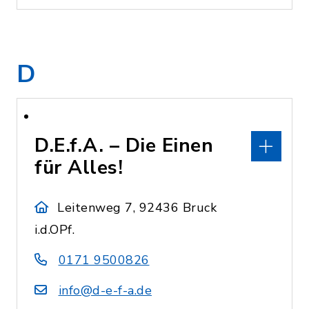
D
D.E.f.A. – Die Einen
für Alles!
Leitenweg 7, 92436 Bruck
i.d.OPf.
0171 9500826
info@d-e-f-a.de