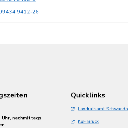
09434 9412-26
gszeiten
Quicklinks
Landratsamt Schwando
 Uhr, nachmittags
KuF Bruck
en