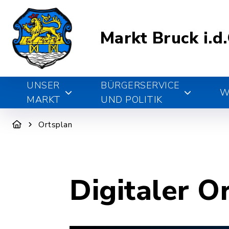
Markt Bruck i.d
UNSER
BÜRGERSERVICE
W
MARKT
UND POLITIK
Ortsplan
Digitaler O