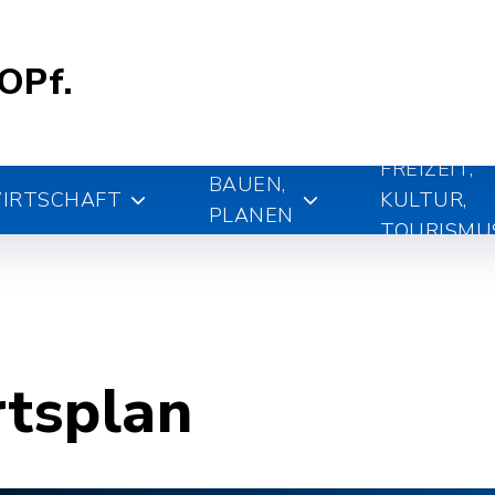
.OPf.
FREIZEIT,
BAUEN,
IRTSCHAFT
KULTUR,
PLANEN
TOURISMU
rtsplan