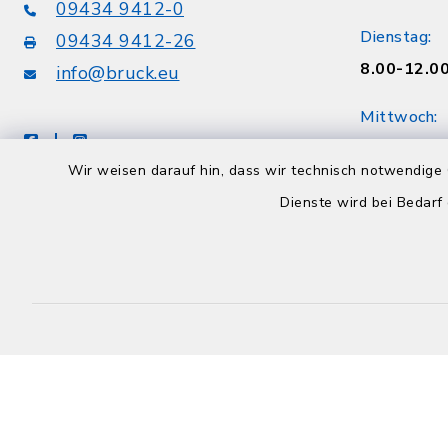
09434 9412-0
Dienstag:
09434 9412-26
8.00-12.00
info@bruck.eu
Mittwoch:
facebook
instagram
8.00-12.30
Wir weisen darauf hin, dass wir technisch notwendige 
geschloss
Dienste wird bei Bedarf
Donnerstag
8.00-12.00
Freitag:
8.00-12.30